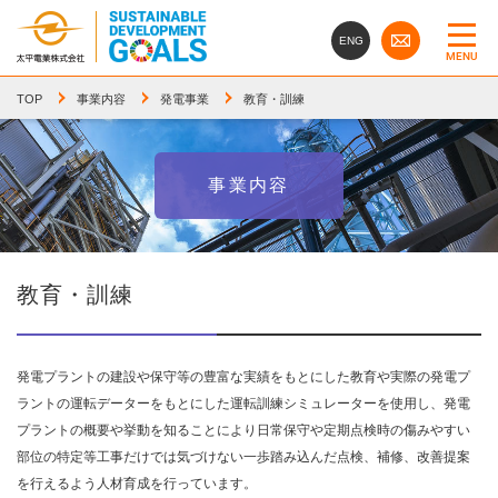
ENG
MENU
TOP
事業内容
発電事業
教育・訓練
事業内容
教育・訓練
発電プラントの建設や保守等の豊富な実績をもとにした教育や実際の発電プ
ラントの運転データーをもとにした運転訓練シミュレーターを使用し、発電
プラントの概要や挙動を知ることにより日常保守や定期点検時の傷みやすい
部位の特定等工事だけでは気づけない一歩踏み込んだ点検、補修、改善提案
を行えるよう人材育成を行っています。