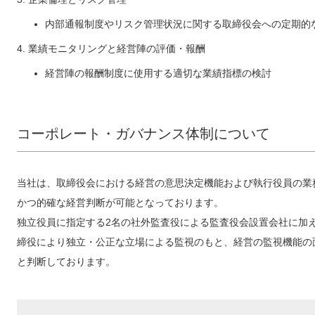
内部通報制度やリスク管理状況に関する取締役会への定期的
4. 業績モニタリングと経営陣の評価・報酬
経営陣の報酬制度に使用する適切な業績指標の検討
コーポレート・ガバナンス体制について
当社は、取締役会における経営の意思決定機能および執行役員の業
かつ的確な経営判断が可能となっております。
独立役員に指定する2名の社外監査役による監査役会設置会社に加
締役により独立・公正な立場による監視のもと、経営の監視機能の
と判断しております。