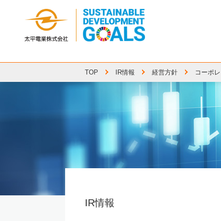
太平電業グループのESG
中国・四国
エンジニアリング・製作
コーポレートメッセージ
再生可能エネ
IR情報
経営方針
コーポレ
TOP
IR情報