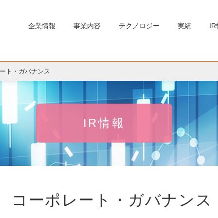
企業情報
事業内容
テクノロジー
実績
I
ルギー発電
再生可能エネルギー発電
社員との関わり
協力会社・調達先との関わり
社会貢献活動
マルチステークホルダー方針
コーポレートガバナンス
コンプライアンス
リスクマネジメント
情報セキュリティ
個人投資家のみなさまへ
運転・保守・メンテナンス
ート・ガバナンス
IR情報
コーポレート・ガバナンス