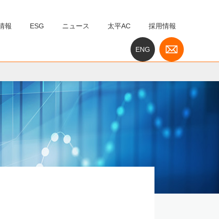
R情報
ESG
ニュース
太平AC
採用情報
ENG
企業の取り組み・基本方針
バーチャル社会科見学
西風新都バイオマス発電所バーチャル社会科見学
埼玉第三工場見学会
西風新都バイオマス発電所