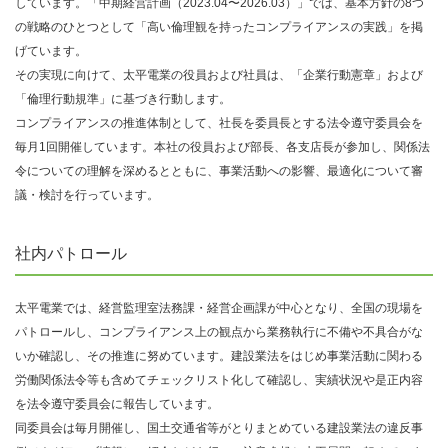
しています。「中期経営計画（2023.04〜2026.03）」では、基本方針の8つ
の戦略のひとつとして「高い倫理観を持ったコンプライアンスの実践」を掲
げています。
その実現に向けて、太平電業の役員および社員は、「企業行動憲章」および
「倫理行動規準」に基づき行動します。
コンプライアンスの推進体制として、社長を委員長とする法令遵守委員会を
毎月1回開催しています。本社の役員および部長、各支店長が参加し、関係法
令についての理解を深めるとともに、事業活動への影響、最適化について審
議・検討を行っています。
社内パトロール
太平電業では、経営監理室法務課・経営企画課が中心となり、全国の現場を
パトロールし、コンプライアンス上の観点から業務執行に不備や不具合がな
いか確認し、その推進に努めています。建設業法をはじめ事業活動に関わる
労働関係法令等も含めてチェックリスト化して確認し、実績状況や是正内容
を法令遵守委員会に報告しています。
同委員会は毎月開催し、国土交通省等がとりまとめている建設業法の違反事