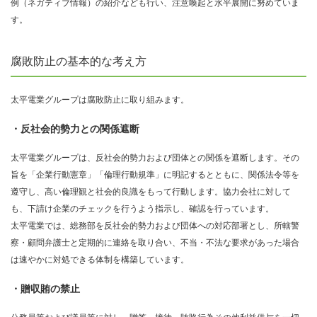
例（ネガティブ情報）の紹介なども行い、注意喚起と水平展開に努めていま
す。
腐敗防止の基本的な考え方
太平電業グループは腐敗防止に取り組みます。
・反社会的勢力との関係遮断
太平電業グループは、反社会的勢力および団体との関係を遮断します。その
旨を「企業行動憲章」「倫理行動規準」に明記するとともに、関係法令等を
遵守し、高い倫理観と社会的良識をもって行動します。協力会社に対して
も、下請け企業のチェックを行うよう指示し、確認を行っています。
太平電業では、総務部を反社会的勢力および団体への対応部署とし、所轄警
察・顧問弁護士と定期的に連絡を取り合い、不当・不法な要求があった場合
は速やかに対処できる体制を構築しています。
・贈収賄の禁止