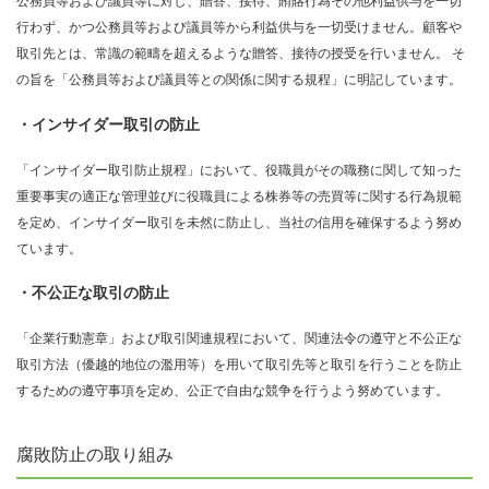
公務員等および議員等に対し、贈答、接待、賄賂行為その他利益供与を一切
行わず、かつ公務員等および議員等から利益供与を一切受けません。顧客や
取引先とは、常識の範疇を超えるような贈答、接待の授受を行いません。 そ
の旨を「公務員等および議員等との関係に関する規程」に明記しています。
・インサイダー取引の防止
「インサイダー取引防止規程」において、役職員がその職務に関して知った
重要事実の適正な管理並びに役職員による株券等の売買等に関する行為規範
を定め、インサイダー取引を未然に防止し、当社の信用を確保するよう努め
ています。
・不公正な取引の防止
「企業行動憲章」および取引関連規程において、関連法令の遵守と不公正な
取引方法（優越的地位の濫用等）を用いて取引先等と取引を行うことを防止
するための遵守事項を定め、公正で自由な競争を行うよう努めています。
腐敗防止の取り組み